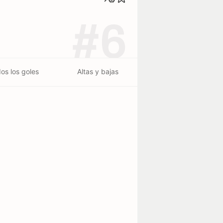
#6
os los goles
Altas y bajas