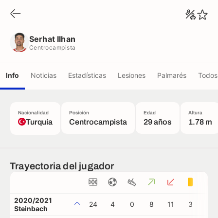
Serhat Ilhan
Centrocampista
Serhat Ilhan
Centrocampista
Info
Noticias
Estadísticas
Lesiones
Palmarés
Todos 
Nacionalidad
Posición
Edad
Altura
Turquía
Centrocampista
29 años
1.78 m
Trayectoria del jugador
2020/2021
24
4
0
8
11
3
0
Steinbach