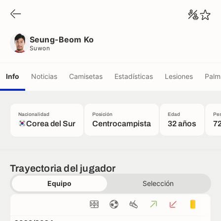
Seung-Beom Ko
Suwon
Seung-Beom Ko
Suwon
Info
Noticias
Camisetas
Estadísticas
Lesiones
Palm
Nacionalidad
Posición
Edad
Pe
Corea del Sur
Centrocampista
32 años
72
Trayectoria del jugador
Equipo
Selección