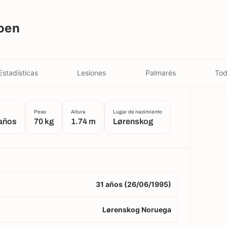
oen
Estadísticas
Lesiones
Palmarés
Tod
Peso
Altura
Lugar de nacimiento
años
70 kg
1.74 m
Lørenskog
31 años (26/06/1995)
Lørenskog Noruega