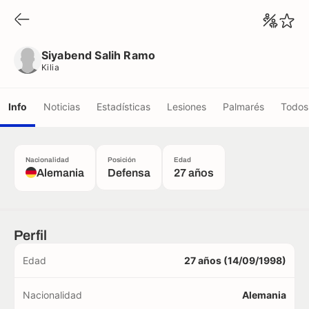
Siyabend Salih Ramo
Kilia
Siyabend Salih Ramo
Kilia
Info
Noticias
Estadísticas
Lesiones
Palmarés
Todos 
Nacionalidad
Posición
Edad
Alemania
Defensa
27 años
Perfil
Edad
27 años (14/09/1998)
Nacionalidad
Alemania