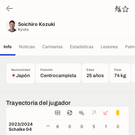
Soichiro Kozuki
Kyoto
Soichiro Kozuki
Kyoto
Info
Noticias
Camisetas
Estadísticas
Lesiones
Palm
Nacionalidad
Posición
Edad
Peso
Japón
Centrocampista
25 años
74 kg
Trayectoria del jugador
2023/2024
6
0
0
5
1
0
0
Schalke 04