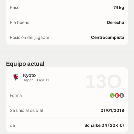
Peso
74 kg
Pie bueno
Derecha
Posición del jugador
Centrocampista
Equipo actual
13O
Kyoto
Japón – Liga J1
Forma
V
D
E
Se unió al club el
01/01/2018
de
Schalke 04 (20K €)