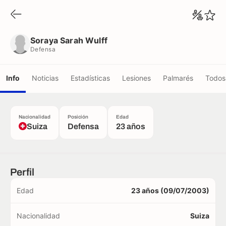
Soraya Sarah Wulff
Defensa
Soraya Sarah Wulff
Defensa
Info
Noticias
Estadísticas
Lesiones
Palmarés
Todos 
Nacionalidad
Posición
Edad
Suiza
Defensa
23 años
Perfil
Edad
23 años (09/07/2003)
Nacionalidad
Suiza