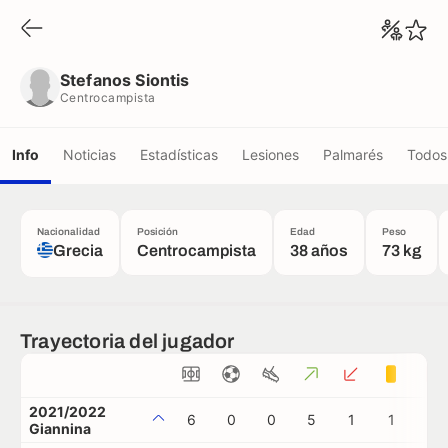
Stefanos Siontis
Centrocampista
Stefanos Siontis
Centrocampista
Info
Noticias
Estadísticas
Lesiones
Palmarés
Todos 
Nacionalidad
Posición
Edad
Peso
Grecia
Centrocampista
38 años
73 kg
Trayectoria del jugador
2021/2022
6
0
0
5
1
1
0
Giannina