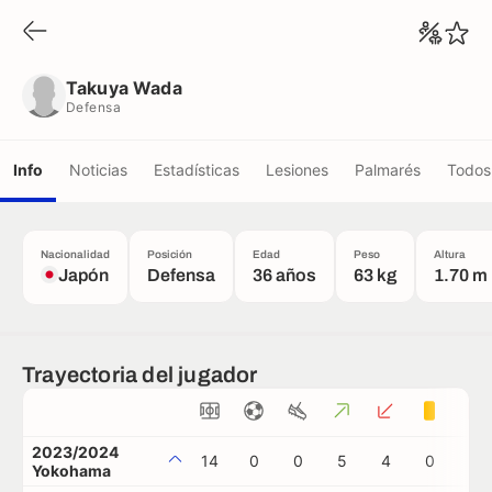
Takuya Wada
Defensa
Takuya Wada
Defensa
Info
Noticias
Estadísticas
Lesiones
Palmarés
Todos 
Nacionalidad
Posición
Edad
Peso
Altura
Japón
Defensa
36 años
63 kg
1.70 m
Trayectoria del jugador
2023/2024
14
0
0
5
4
0
0
Yokohama