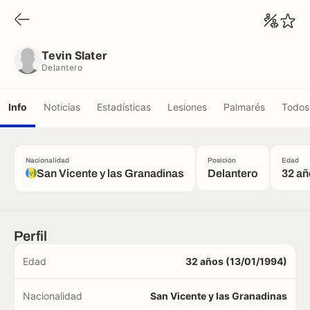
Tevin Slater
Delantero
Tevin Slater
Delantero
Info
Noticias
Estadísticas
Lesiones
Palmarés
Todos 
Nacionalidad
Posición
Edad
San Vicente y las Granadinas
Delantero
32 a
Perfil
Edad
32 años (13/01/1994)
Nacionalidad
San Vicente y las Granadinas