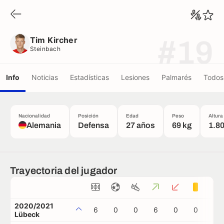
Tim Kircher
Steinbach
Tim Kircher
#19
Steinbach
Info
Noticias
Estadísticas
Lesiones
Palmarés
Todos 
Nacionalidad
Posición
Edad
Peso
Altura
Alemania
Defensa
27 años
69 kg
1.8
Trayectoria del jugador
2020/2021
6
0
0
6
0
0
0
Lübeck