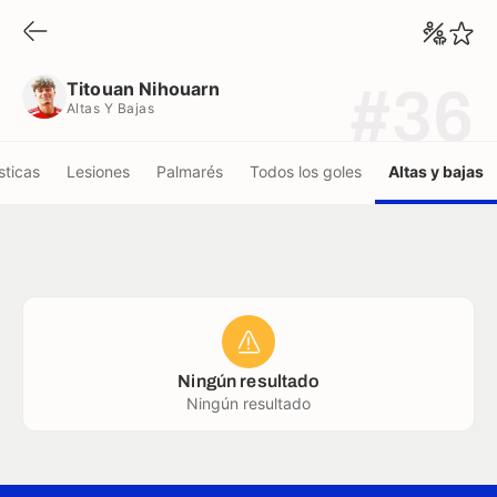
Titouan Nihouarn
Altas Y Bajas
Titouan Nihouarn
#36
Altas Y Bajas
sticas
Lesiones
Palmarés
Todos los goles
Altas y bajas
Ningún resultado
Ningún resultado