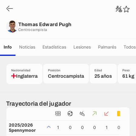
Thomas Edward Pugh
Centrocampista
Thomas Edward Pugh
Centrocampista
Info
Noticias
Estadísticas
Lesiones
Palmarés
Todos 
Nacionalidad
Posición
Edad
Peso
Inglaterra
Centrocampista
25 años
61 kg
Trayectoria del jugador
2025/2026
1
0
0
0
1
0
0
Spennymoor