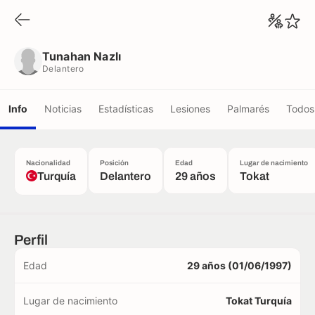
Tunahan Nazlı
Delantero
Tunahan Nazlı
Delantero
Info
Noticias
Estadísticas
Lesiones
Palmarés
Todos 
Nacionalidad
Posición
Edad
Lugar de nacimiento
Turquía
Delantero
29 años
Tokat
Perfil
Edad
29 años (01/06/1997)
Lugar de nacimiento
Tokat Turquía