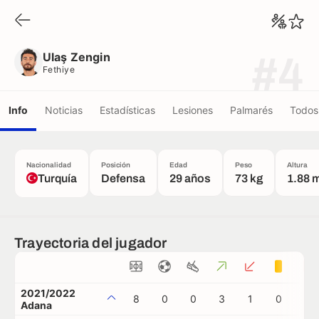
Ulaş Zengin
Fethiye
Ulaş Zengin
#4
Fethiye
Info
Noticias
Estadísticas
Lesiones
Palmarés
Todos 
Nacionalidad
Posición
Edad
Peso
Altura
Turquía
Defensa
29 años
73 kg
1.88 
Trayectoria del jugador
2021/2022
8
0
0
3
1
0
0
Adana