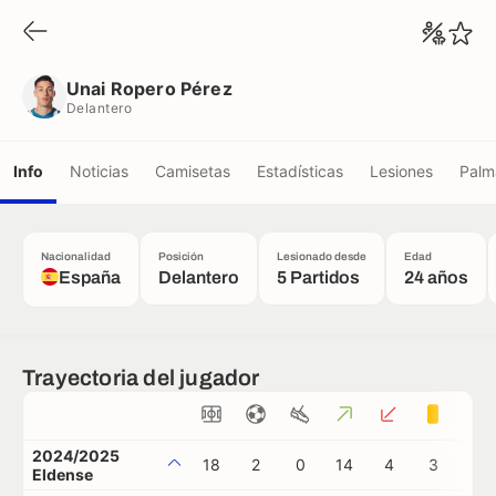
Unai Ropero Pérez
Delantero
Unai Ropero Pérez
Delantero
Info
Noticias
Camisetas
Estadísticas
Lesiones
Palm
Nacionalidad
Posición
Lesionado desde
Edad
España
Delantero
5 Partidos
24 años
Trayectoria del jugador
2024/2025
18
2
0
14
4
3
0
Eldense