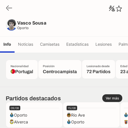
Vasco Sousa
Oporto
Vasco Sousa
Oporto
Info
Noticias
Camisetas
Estadísticas
Lesiones
Palm
Nacionalidad
Posición
Lesionado desde
Edad
Portugal
Centrocampista
72 Partidos
23 
Partidos destacados
Ver más
09/08
15/08
Oporto
Rio Ave
Alverca
Oporto