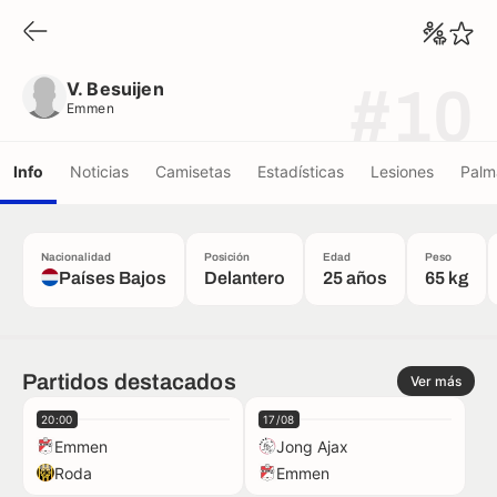
V. Besuijen
Emmen
V. Besuijen
#10
Emmen
Info
Noticias
Camisetas
Estadísticas
Lesiones
Palm
Nacionalidad
Posición
Edad
Peso
Países Bajos
Delantero
25 años
65 kg
Partidos destacados
Ver más
20:00
17/08
Emmen
Jong Ajax
Roda
Emmen