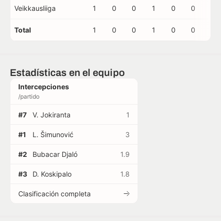
Veikkausliiga
1
0
0
1
0
0
0
Total
1
0
0
1
0
0
0
Estadísticas en el equipo
Intercepciones
/partido
#7
V. Jokiranta
1
#1
L. Šimunović
3
#2
Bubacar Djaló
1.9
#3
D. Koskipalo
1.8
Clasificación completa