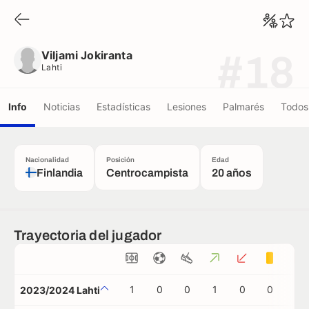
Viljami Jokiranta
Lahti
Viljami Jokiranta
#18
Lahti
Info
Noticias
Estadísticas
Lesiones
Palmarés
Todos 
Nacionalidad
Posición
Edad
Finlandia
Centrocampista
20 años
Trayectoria del jugador
1
0
0
1
0
0
0
2023/2024 Lahti