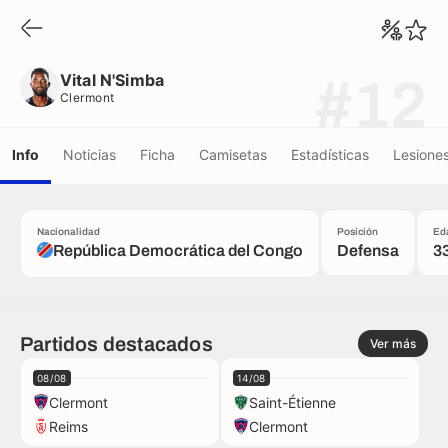
Vital N'Simba
Clermont
Vital N'Simba
#12
Clermont
Info
Noticias
Ficha
Camisetas
Estadísticas
Lesione
Nacionalidad
Posición
Ed
República Democrática del Congo
Defensa
3
Partidos destacados
Ver más
08/08
14/08
Clermont
Saint-Étienne
Reims
Clermont