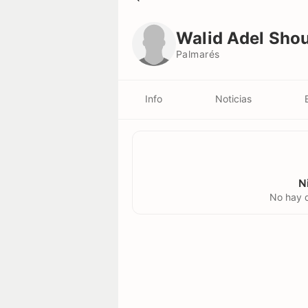
Walid Adel Shour
Palmarés
Walid Adel Sho
Palmarés
Info
Noticias
N
No hay d