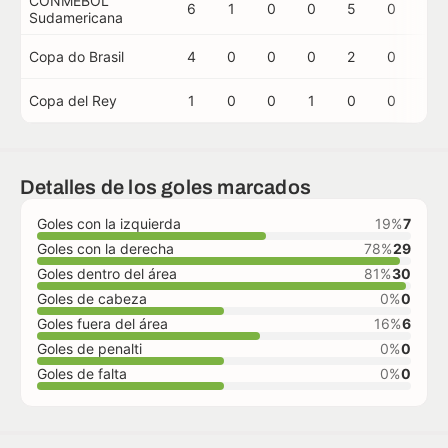
CONMEBOL
6
1
0
0
5
0
0
Sudamericana
Copa do Brasil
4
0
0
0
2
0
0
Copa del Rey
1
0
0
1
0
0
0
Detalles de los goles marcados
Goles con la izquierda
19%
7
Goles con la derecha
78%
29
Goles dentro del área
81%
30
Goles de cabeza
0%
0
Goles fuera del área
16%
6
Goles de penalti
0%
0
Goles de falta
0%
0