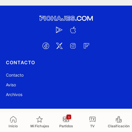
CONTACTO
Contacto
Aviso
Archivos
@ Fichajes.com 2007-2026
Actualizado a las 12:53
1
Inicio
Mi Fichajes
Partidos
TV
Clasificación
Copiado al portapapeles