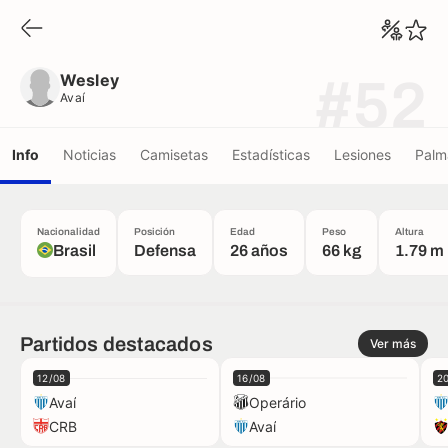
Wesley
Avaí
Wesley
#52
Avaí
Info
Noticias
Camisetas
Estadísticas
Lesiones
Palm
Nacionalidad
Posición
Edad
Peso
Altura
Brasil
Defensa
26 años
66 kg
1.79 m
Partidos destacados
Ver más
12/08
16/08
2
Avaí
Operário
CRB
Avaí