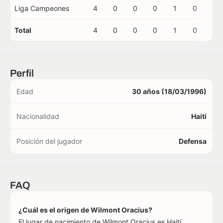
Liga Campeones
4
0
0
0
1
0
0
Total
4
0
0
0
1
0
0
Perfil
Edad
30 años (18/03/1996)
Nacionalidad
Haití
Posición del jugador
Defensa
FAQ
¿Cuál es el origen de Wilmont Oracius?
El lugar de nacimiento de Wilmont Oracius es Haití.