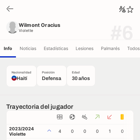
Wilmont Oracius
Violette
Wilmont Oracius
#6
Violette
Info
Noticias
Estadísticas
Lesiones
Palmarés
Todos 
Nacionalidad
Posición
Edad
Haití
Defensa
30 años
Trayectoria del jugador
2023/2024
4
0
0
0
1
0
0
Violette