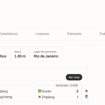
Estadísticas
Lesiones
Palmarés
Tod
Altura
Lugar de nacimiento
años
1.85 m
Rio de Janeiro
Ver más
terminado - 01/08
t
jiang
Guoan
Zhejiang
2
ngcheng
Zhejiang
Yingbo
1