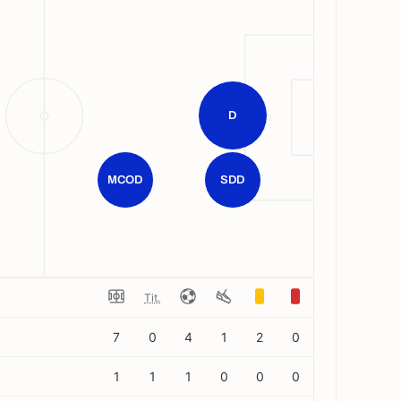
D
MCOD
SDD
Tit.
7
0
4
1
2
0
1
1
1
0
0
0