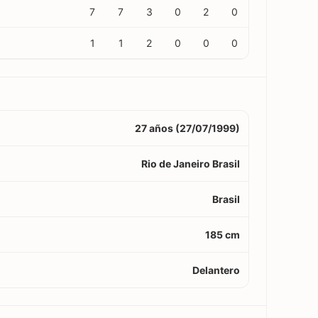
7
7
3
0
2
0
1
1
2
0
0
0
27 años (27/07/1999)
Rio de Janeiro Brasil
Brasil
185 cm
Delantero