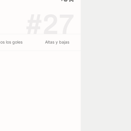
#27
os los goles
Altas y bajas
erminado - 26/07
3
2