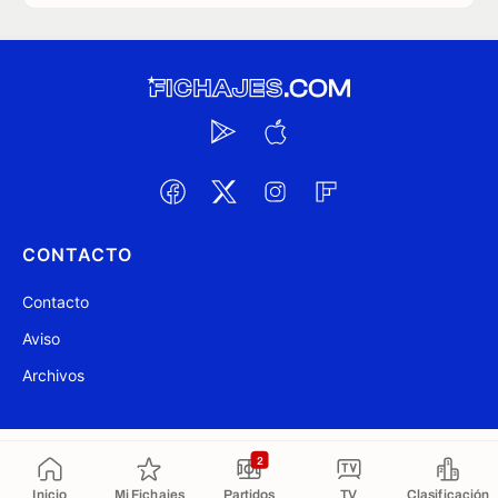
CONTACTO
Contacto
Aviso
Archivos
@ Fichajes.com 2007-2026
Actualizado a las 04:52
2
Inicio
Mi Fichajes
Partidos
TV
Clasificación
Copiado al portapapeles