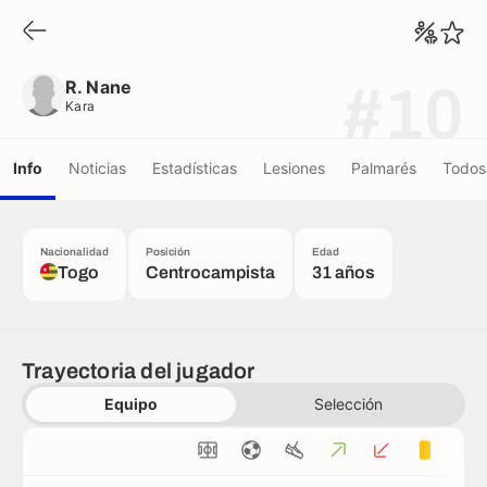
R. Nane
Kara
R. Nane
#10
Kara
Info
Noticias
Estadísticas
Lesiones
Palmarés
Todos 
Nacionalidad
Posición
Edad
Togo
Centrocampista
31 años
Trayectoria del jugador
Equipo
Selección