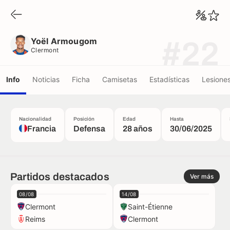
Yoël Armougom
Clermont
Yoël Armougom
#22
Clermont
Info
Noticias
Ficha
Camisetas
Estadísticas
Lesione
Nacionalidad
Posición
Edad
Hasta
Francia
Defensa
28 años
30/06/2025
Partidos destacados
Ver más
08/08
14/08
Clermont
Saint-Étienne
Reims
Clermont