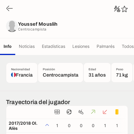
Youssef Mouslih
Centrocampista
Youssef Mouslih
Centrocampista
Info
Noticias
Estadísticas
Lesiones
Palmarés
Todos 
Nacionalidad
Posición
Edad
Peso
Francia
Centrocampista
31 años
71 kg
Trayectoria del jugador
2017/2018 Ol.
1
0
0
0
1
1
0
Alès