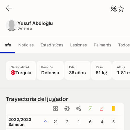
Yusuf Abdioğlu
Defensa
Yusuf Abdioğlu
Defensa
Info
Noticias
Estadísticas
Lesiones
Palmarés
Todos 
Nacionalidad
Posición
Edad
Peso
Altura
Turquía
Defensa
36 años
81 kg
1.81 
Trayectoria del jugador
2022/2023
21
2
1
6
4
5
1
Samsun