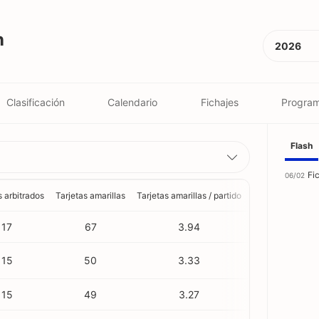
n
2026
Clasificación
Calendario
Fichajes
Program
Flash
Fi
06/02
s arbitrados
Tarjetas amarillas
Tarjetas amarillas / partido
Tarjetas rojas
17
67
3.94
3
15
50
3.33
10
15
49
3.27
4