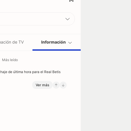
ación de TV
Información
Más leído
chaje de última hora para el Real Betis
Tarjetas rojas / partidos
Segunda tarjeta amarilla
Ver más
0.18
1
0.67
0
0.27
0