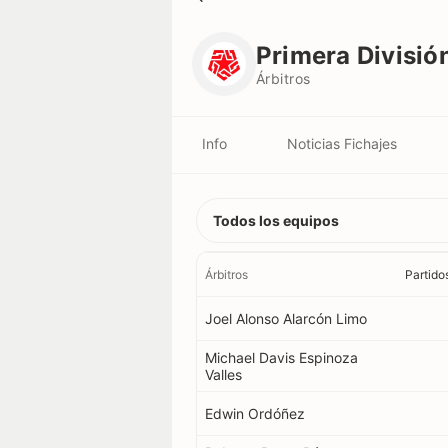
Primera División
Árbitros
Primera Divisió
Árbitros
Info
Noticias Fichajes
Equipos
Todos los equipos
Jugadores
Árbitros
Partido
Árbitros
Joel Alonso Alarcón Limo
Michael Davis Espinoza
Palmarés
Valles
Edwin Ordóñez
Récords