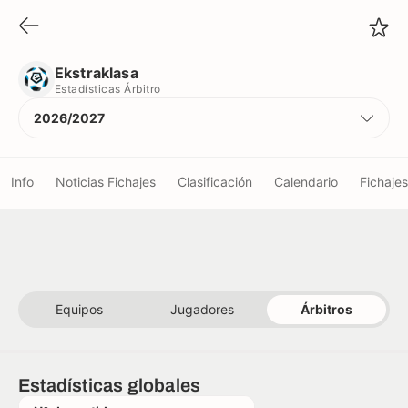
Ekstraklasa
Estadísticas Árbitro
Ekstraklasa
Estadísticas Árbitro
2026/2027
Info
Noticias Fichajes
Clasificación
Calendario
Fichajes
Equipos
Jugadores
Equipos
Jugadores
Árbitros
Árbitros
Estadísticas globales
Palmarés