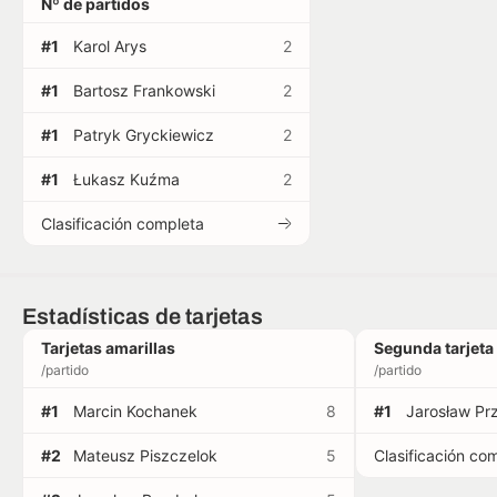
Nº de partidos
Récords
#1
Karol Arys
2
#1
Bartosz Frankowski
2
Estadios
#1
Patryk Gryckiewicz
2
#1
Łukasz Kuźma
2
Clasificación completa
Estadísticas de tarjetas
Tarjetas amarillas
Segunda tarjeta 
/partido
/partido
#1
Marcin Kochanek
8
#1
Jarosław Pr
#2
Mateusz Piszczelok
5
Clasificación co