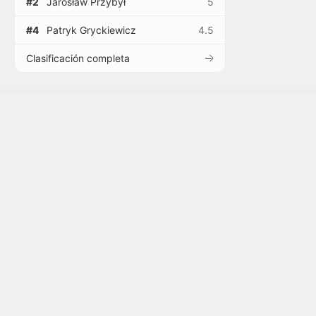
#2
Jarosław Przybył
5
#4
Patryk Gryckiewicz
4.5
Clasificación completa