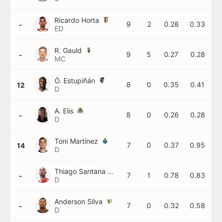
Ricardo Horta
9
2
0.28
0.33
-
ED
R. Gauld
9
5
0.27
0.28
-
MC
Ó. Estupiñán
8
0
0.35
0.41
12
D
A. Elis
8
0
0.26
0.28
-
D
Toni Martínez
7
0
0.37
0.95
14
D
Thiago Santana
7
1
0.78
0.83
-
D
Anderson Silva
7
0
0.32
0.58
-
D