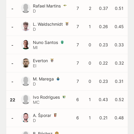
Rafael Martins
7
2
0.37
0.51
-
D
L. Waldschmidt
7
1
0.26
0.45
-
D
Nuno Santos
7
0
0.23
0.33
-
MI
Everton
7
0
0.22
0.32
-
EI
M. Marega
7
0
0.23
0.31
-
D
Ivo Rodrigues
6
1
0.43
0.52
22
MC
A. Šporar
6
1
0.21
0.48
-
D
B. Róchez