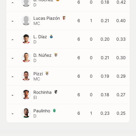
6
0
0.18
0.42
-
D
Lucas Piazón
6
1
0.21
0.40
-
MC
L. Díaz
6
0
0.20
0.33
-
D
D. Núñez
6
0
0.21
0.30
-
D
Pizzi
6
0
0.19
0.29
-
MC
Rochinha
6
0
0.18
0.27
-
EI
Paulinho
6
1
0.23
0.25
-
D