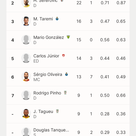
H. Seferović
22
1
0.71
0.87
2
D
M. Taremi
16
3
0.47
0.65
3
D
Mario González
15
0
0.56
0.63
4
D
Carlos Júnior
14
3
0.44
0.46
5
ED
Sérgio Oliveira
13
7
0.41
0.49
6
MC
Rodrigo Pinho
9
1
0.50
0.66
7
D
J. Tagueu
9
1
0.28
0.36
-
D
Douglas Tanque
9
2
0.29
0.33
-
S