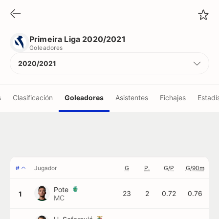
Primeira Liga 2020/2021
Goleadores
Primeira Liga 2020/2021
Goleadores
2020/2021
s
Clasificación
Goleadores
Asistentes
Fichajes
Estadí
vos
#
Jugador
G
P.
G/P
G/90m
Pote
23
2
0.72
0.76
1
MC