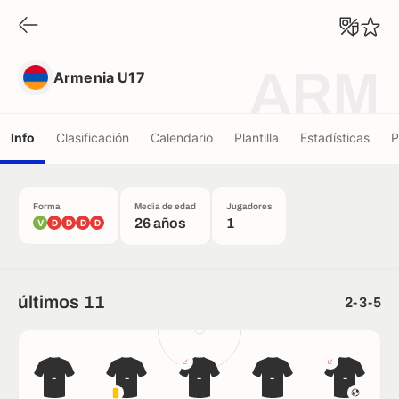
Armenia U17
ARM
Armenia U17
Info
Clasificación
Calendario
Plantilla
Estadísticas
P
Forma
Media de edad
Jugadores
26 años
1
V
D
D
D
D
últimos 11
2-3-5
-
-
-
-
-