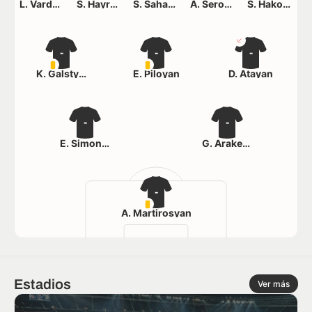
L. Vardanyan
S. Hayrapetyan
S. Sahakyan
A. Serobyan
S. Hakobyan
-
-
-
K. Galstyan
E. Piloyan
D. Atayan
-
-
E. Simonyan
G. Arakelyan
-
A. Martirosyan
Estadios
Ver más