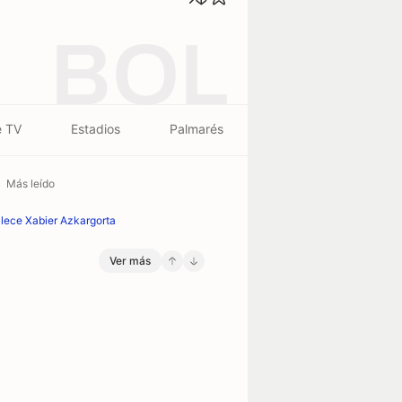
BOL
e TV
Estadios
Palmarés
Más leído
llece Xabier Azkargorta
Ver más