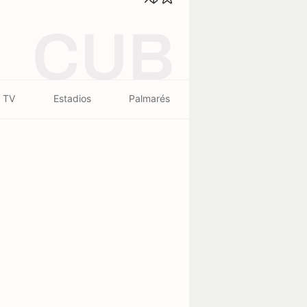
CUB
 TV
Estadios
Palmarés