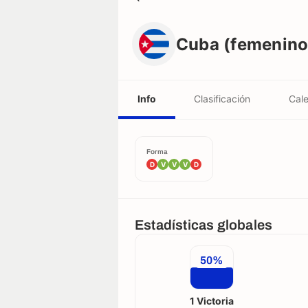
Cuba (femenino)
Cuba (femenino
Info
Clasificación
Cale
Forma
D
V
V
V
D
Estadísticas globales
50%
1 Victoria