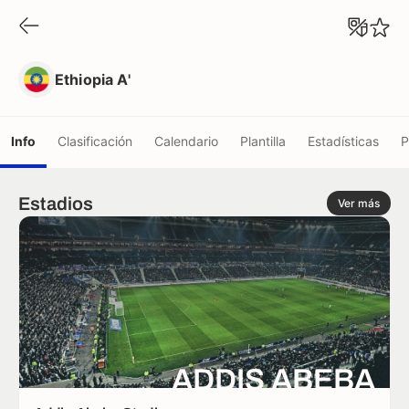
Ethiopia A'
Ethiopia A'
Info
Clasificación
Calendario
Plantilla
Estadísticas
P
Estadios
Ver más
ADDIS ABEBA