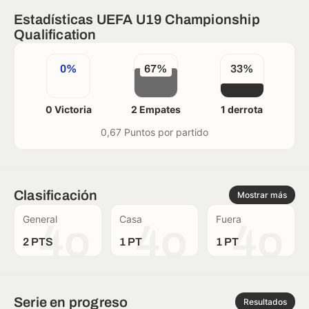
Estadísticas UEFA U19 Championship
Qualification
0%
67%
33%
0 Victoria
2 Empates
1 derrota
0,67 Puntos por partido
Clasificación
Mostrar más
General
Casa
Fuera
4o
4o
4o
2 PTS
1 PT
1 PT
Serie en progreso
Resultados