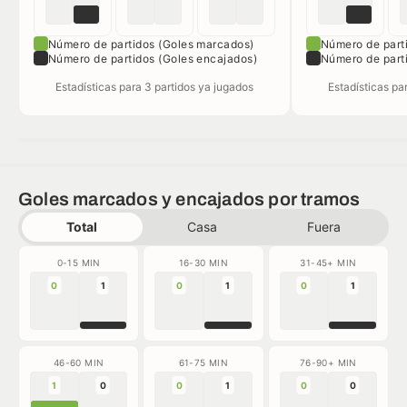
Número de partidos (Goles marcados)
Número de part
Número de partidos (Goles encajados)
Número de part
Estadísticas para 3 partidos ya jugados
Estadísticas pa
Goles marcados y encajados por tramos
Total
Casa
Fuera
0-15 MIN
16-30 MIN
31-45+ MIN
0
1
0
1
0
1
46-60 MIN
61-75 MIN
76-90+ MIN
1
0
0
1
0
0