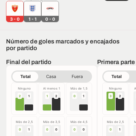
3 - 0
1 - 1
0 - 0
Número de goles marcados y encajados
por partido
Final del partido
Primera parte
Total
Casa
Fuera
Total
Ninguno
Al menos 1
Más de 1,5
Ninguno
A
2
1
1
2
0
1
3
2
Más de 2,5
Más de 3,5
Más de 4,5
Más de 2,5
M
0
1
0
0
0
0
0
1