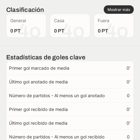
Clasificación
Mostrar más
General
Casa
Fuera
4o
4o
4o
0 PT
0 PT
0 PT
Estadísticas de goles clave
Primer gol marcado de media
0'
Último gol anotado de media
0'
Número de partidos - Al menos un gol anotado
0
Primer gol recibido de media
0'
Último gol recibido de media
0'
Número de partidos - Al menos un gol recibido
0