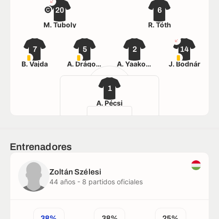
20
6
M. Tuboly
R. Tóth
7
5
2
14
B. Vajda
Á. Drágoner
A. Yaakobishvili
J. Bodnár
1
Á. Pécsi
Entrenadores
Zoltán Szélesi
44 años - 8 partidos oficiales
38%
38%
25%