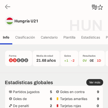
Hungría U21
HUN
Hungría U21
Info
Clasificación
Calendario
Plantilla
Estadísticas
P
Forma
Media de edad
Goles
Resultados
21.68 años
D
D
E
E
E
+1
-2
0V
0E
1D
Estadísticas globales
Ver más
Partidos jugados
5
Goles en contra
9
Goles de
6
Tarjetas amarillas
9
De penalti
2
Tarjetas rojas
0