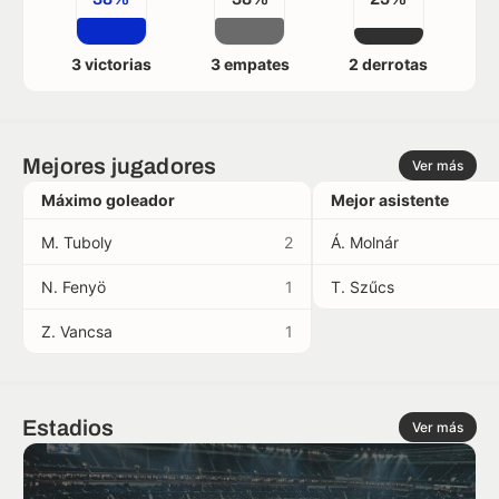
3 victorias
3 empates
2 derrotas
Mejores jugadores
Ver más
Máximo goleador
Mejor asistente
M. Tuboly
2
Á. Molnár
N. Fenyö
1
T. Szűcs
Z. Vancsa
1
Estadios
Ver más