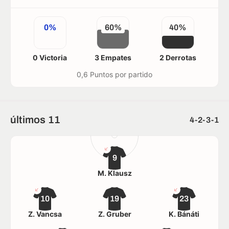
0%
60%
40%
0 Victoria
3 Empates
2 Derrotas
0,6 Puntos por partido
últimos 11
4-2-3-1
9
M. Klausz
10
19
23
Z. Vancsa
Z. Gruber
K. Bánáti