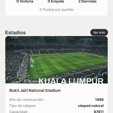
0 Victoria
0 Empate
2 Derrotas
0 Puntos por partido
Estadios
Ver más
KUALA LUMPUR
Bukit Jalil National Stadium
Año de construcción :
1996
Tipo de césped :
césped natural
Capacidad :
87411