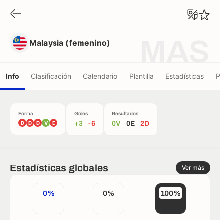
Malaysia (femenino)
MAS
Malaysia (femenino)
Info
Clasificación
Calendario
Plantilla
Estadísticas
P
Forma
Goles
Resultados
D
D
D
V
D
+3
-6
0V
0E
2D
Estadísticas globales
Ver más
0%
0%
100%