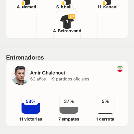
A. Nemati
S. Khalilzadeh
H. Kanani
5.7
1
A. Beiranvand
Entrenadores
Amir Ghalenoei
62 años - 19 partidos oficiales
58%
37%
5%
11 victorias
7 empates
1 derrota