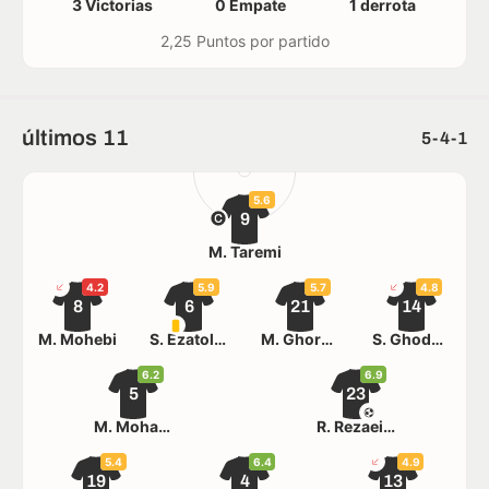
3 Victorias
0 Empate
1 derrota
2,25 Puntos por partido
últimos 11
5-4-1
5.6
9
M. Taremi
4.2
5.9
5.7
4.8
8
6
21
14
M. Mohebi
S. Ezatolahi
M. Ghorbani
S. Ghoddos
6.2
6.9
5
23
M. Mohammadi
R. Rezaeian
5.4
6.4
4.9
19
4
13