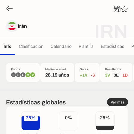
Irán
IRN
Irán
Info
Clasificación
Calendario
Plantilla
Estadísticas
P
Forma
Media de edad
Goles
Resultados
28.19 años
E
E
E
V
V
+14
-6
3V
3E
1D
Estadísticas globales
Ver más
75%
0%
25%