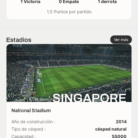
1 Victoria
0 Empate
1 derrota
1,5 Puntos por partido
Estadios
Ver más
SINGAPORE
National Stadium
Año de construcción :
2014
Tipo de césped :
césped natural
Capacidad :
55000