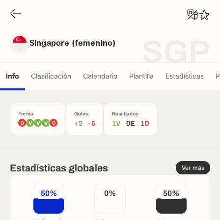
Singapore (femenino)
SGP
Singapore (femenino)
Info
Clasificación
Calendario
Plantilla
Estadísticas
P
Forma
Goles
Resultados
D
V
V
V
D
+2
-5
1V
0E
1D
Estadísticas globales
Ver más
50%
0%
50%