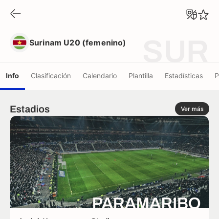
Surinam U20 (femenino)
SUR
Surinam U20 (femenino)
Info
Clasificación
Calendario
Plantilla
Estadísticas
P
Estadios
Ver más
PARAMARIBO