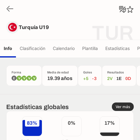
Turquía U19
TUR
Turquía U19
Info
Clasificación
Calendario
Plantilla
Estadísticas
P
Forma
Media de edad
Goles
Resultados
19.39 años
E
V
V
V
V
+5
-3
2V
1E
0D
Estadísticas globales
Ver más
83%
0%
17%