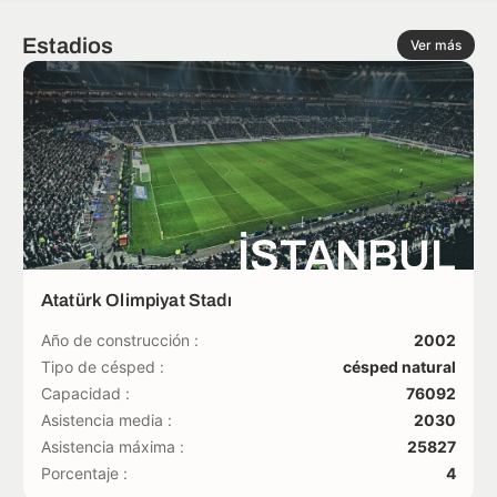
Estadios
Ver más
İSTANBUL
Atatürk Olimpiyat Stadı
Año de construcción :
2002
Tipo de césped :
césped natural
Capacidad :
76092
Asistencia media :
2030
Asistencia máxima :
25827
Porcentaje :
4