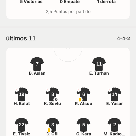
5 Victorias
0 Empate
1 derrota
2,5 Puntos por partido
últimos 11
4-4-2
7
11
B. Aslan
E. Turhan
19
8
6
14
H. Bulut
K. Soylu
R. Atsup
E. Yaşar
22
3
5
2
E. Tivsiz
D. Ofli
Ö. Kara
M. Kadıoğlu