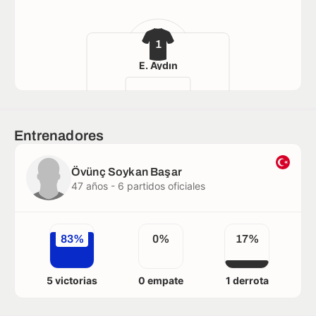
1
E. Aydın
Entrenadores
Övünç Soykan Başar
47 años - 6 partidos oficiales
83%
0%
17%
5 victorias
0 empate
1 derrota