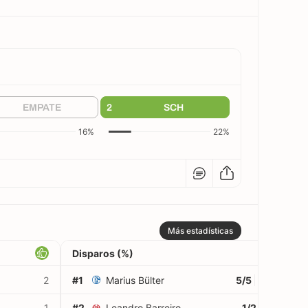
EMPATE
2
SCH
16%
22%
Más estadísticas
Disparos (%)
2
#1
Marius Bülter
5/5
100%
1
#2
Leandro Barreiro
1/2
50%