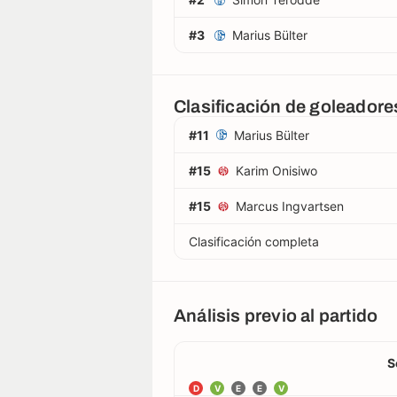
#3
Marius Bülter
Clasificación de goleadore
#11
Marius Bülter
#15
Karim Onisiwo
#15
Marcus Ingvartsen
Clasificación completa
Análisis previo al partido
S
D
V
E
E
V