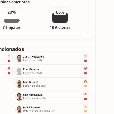
rtidos anteriores
23%
60%
7 Empates
18 Victorias
ancionados
Justin Heekeren
Lesion de rodilla
Éder Balanta
Lesion de rodilla
Moritz Jenz
Lesión en el muslo
Soichiro Kozuki
Lesión en el tobillo
Ralf Fährmann
Rotura muscular del muslo