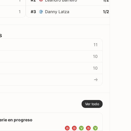
1
#3
Danny Latza
1/2
50%
s
11
10
10
Ver todo
erie en progreso
D
D
V
D
V