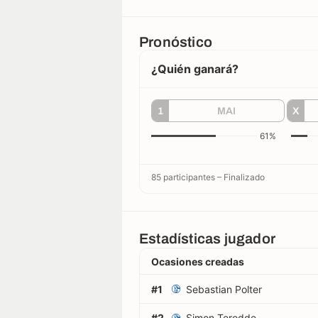
Pronóstico
¿Quién ganará?
1
MAI
X
61%
85 participantes
–
Finalizado
Estadísticas jugador
Ocasiones creadas
#1
Sebastian Polter
#2
Simon Terodde