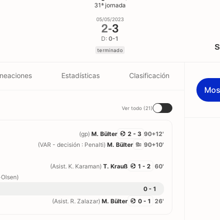
31ª jornada
05/05/2023
2
-
3
D:
0-1
S
terminado
ineaciones
Estadísticas
Clasificación
Mos
Ver todo (21)
(gp)
M. Bülter
2 - 3
90+12'
(VAR - decisión : Penalti)
M. Bülter
90+10'
(Asist. K. Karaman)
T. Krauß
1 - 2
60'
-Olsen)
0 - 1
(Asist. R. Zalazar)
M. Bülter
0 - 1
26'