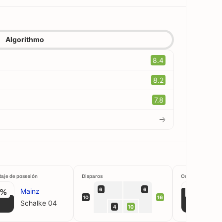
Algorithmo
8.4
8.2
7.8
taje de posesión
Disparos
Ocasiones cread
6
6
Mainz
7%
80%
10
16
Schalke 04
4
10