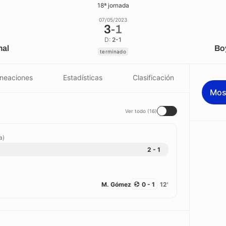
18ª jornada
07/05/2023
3
-
1
D:
2-1
nal
Bo
terminado
ineaciones
Estadísticas
Clasificación
Mos
Ver todo (16)
a)
2 - 1
M. Gómez
0 - 1
12'