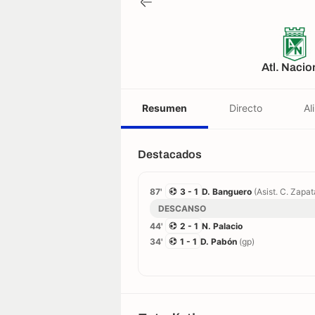
Atl. Nacio
Resumen
Directo
Al
Destacados
87'
3 - 1
D. Banguero
(Asist. C. Zapat
DESCANSO
44'
2 - 1
N. Palacio
34'
1 - 1
D. Pabón
(gp)