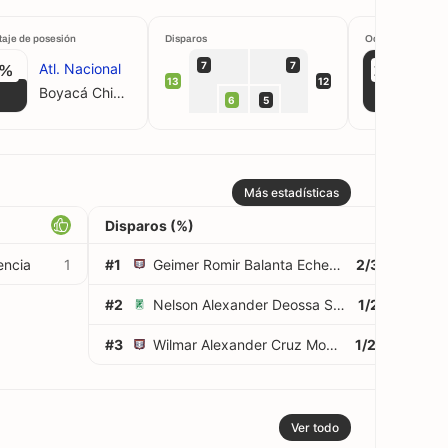
taje de posesión
Disparos
Ocasiones cread
7
7
Atl. Nacional
A
3%
100%
13
12
Boyacá Chicó
6
5
Más estadísticas
Disparos (%)
encia
1
#1
Geimer Romir Balanta Echeverry
2/3
67%
#2
Nelson Alexander Deossa Suárez
1/2
50%
#3
Wilmar Alexander Cruz Moreno
1/2
50%
Ver todo