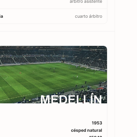
árbitro asistente
ia
cuarto árbitro
MEDELLÍN
1953
césped natural