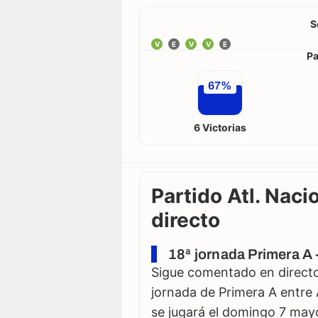
S
V
E
V
V
E
Pa
67%
6 Victorias
Partido Atl. Naci
directo
18ª jornada Primera A
Sigue comentado en directo 
jornada de Primera A entre 
se jugará el domingo 7 mayo