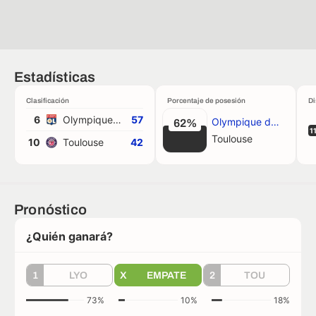
Estadísticas
Clasificación
Porcentaje de posesión
Di
6
Olympique de Lyon
57
Olympique de Lyon
62%
1
Toulouse
10
Toulouse
42
Pronóstico
¿Quién ganará?
1
LYO
X
EMPATE
2
TOU
73%
10%
18%