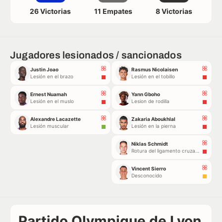
26 Victorias
11 Empates
8 Victorias
Jugadores lesionados / sancionados
Justin Joao
Rasmus Nicolaisen
Lesión en el brazo
Lesión en el tobillo
Ernest Nuamah
Yann Gboho
Lesión en el muslo
Lesion de rodilla
Alexandre Lacazette
Zakaria Aboukhlal
Lesión muscular
Lesión en la pierna
Niklas Schmidt
Rotura del ligamento cruzado anterior de la rodilla
Vincent Sierro
Desconocido
Partido Olympique de Lyon