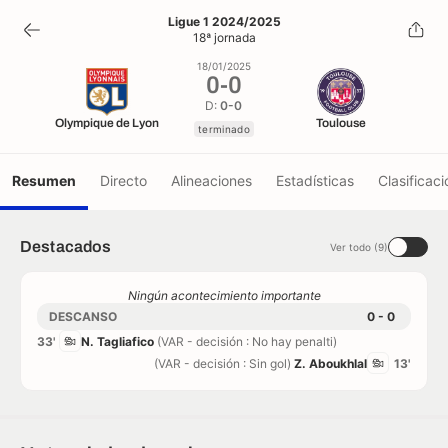
0
-
0
Ligue 1 2024/2025
18ª jornada
terminado
18/01/2025
0
-
0
D:
0-0
Olympique de Lyon
Toulouse
terminado
Resumen
Directo
Alineaciones
Estadísticas
Clasificaci
Destacados
Ver todo (9)
Ningún acontecimiento importante
DESCANSO
0 - 0
33'
N. Tagliafico
(VAR - decisión : No hay penalti)
(VAR - decisión : Sin gol)
Z. Aboukhlal
13'