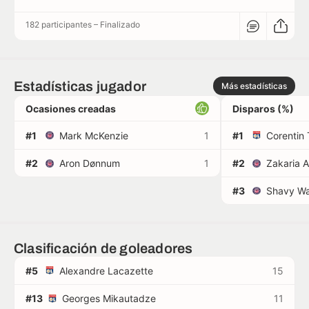
182 participantes
–
Finalizado
Estadísticas jugador
Más estadísticas
Ocasiones creadas
Disparos (%)
#1
Mark McKenzie
1
#1
Corentin 
#2
Aron Dønnum
1
#2
Zakaria A
#3
Clasificación de goleadores
#5
Alexandre Lacazette
15
#13
Georges Mikautadze
11