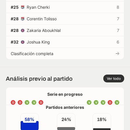
#25
Ryan Cherki
8
#28
Corentin Tolisso
7
#28
Zakaria Aboukhlal
7
#32
Joshua King
6
Clasificación completa
Análisis previo al partido
Ver todo
Serie en progreso
D
D
V
V
D
V
V
V
D
V
Partidos anteriores
58%
24%
18%