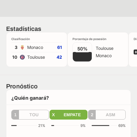
Estadísticas
Clasificación
Porcentaje de posesión
Di
3
Monaco
61
Toulouse
50%
8
Monaco
10
Toulouse
42
Pronóstico
¿Quién ganará?
1
TOU
X
EMPATE
2
ASM
21%
9%
69%