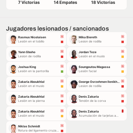
7 Victorias
14 Empates
18 Victorias
Jugadores lesionados / sancionados
Rasmus Nicolaisen
Mika Biereth
Lesión en el tobillo
Lesion de rodilla
Yann Gboho
Jordan Teze
Lesion de rodilla
Lesión en el muslo
Joshua King
Soungoutou Magassa
Lesión en la pantorilla
Lesión facial
Zakaria Aboukhlal
George Osrzehmen Ilenikhena
Lesión en el muslo
Lesion de rodilla
Zakaria Aboukhlal
Denis Zakaria
Lesión en la pierna
Tendón de la corva
Zakaria Aboukhlal
Denis Zakaria
Lesión en el muslo
Acumulación de tarjetas amarillas
Niklas Schmidt
Rotura del ligamento cruzado anterior de la rodilla