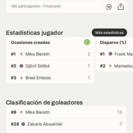
190 participantes
–
Finalizado
Estadísticas jugador
Más estadísticas
Ocasiones creadas
Disparos (%)
#1
Mika Biereth
2
#1
Frank Ma
#2
Djibril Sidibé
1
#2
#3
Breel Embolo
1
Clasificación de goleadores
#8
Mika Biereth
13
#28
Zakaria Aboukhlal
7