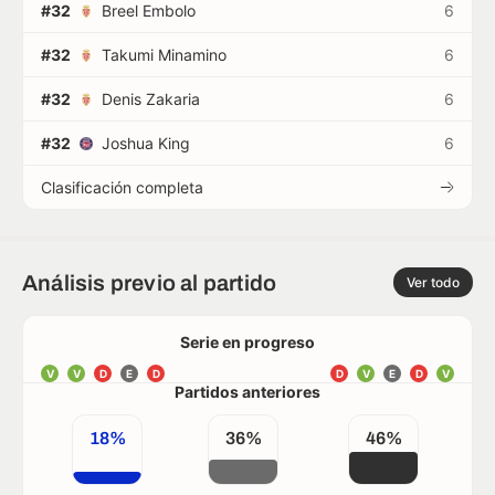
#32
Breel Embolo
6
#32
Takumi Minamino
6
#32
Denis Zakaria
6
#32
Joshua King
6
Clasificación completa
Análisis previo al partido
Ver todo
Serie en progreso
V
V
D
E
D
D
V
E
D
V
Partidos anteriores
18%
36%
46%