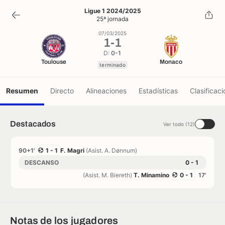
1
-
1
Ligue 1 2024/2025
25ª jornada
terminado
07/03/2025
1
-
1
D:
0-1
Toulouse
Monaco
terminado
Resumen
Directo
Alineaciones
Estadísticas
Clasificaci
Destacados
Ver todo (12)
90+1'
1 - 1
F. Magri
(Asist. A. Dønnum)
DESCANSO
0 - 1
(Asist. M. Biereth)
T. Minamino
0 - 1
17'
Notas de los jugadores