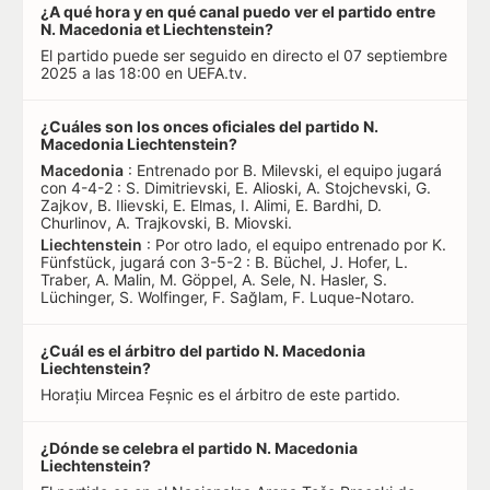
¿A qué hora y en qué canal puedo ver el partido entre
N. Macedonia et Liechtenstein?
El partido puede ser seguido en directo el 07 septiembre
2025 a las 18:00 en UEFA.tv.
¿Cuáles son los onces oficiales del partido N.
Macedonia Liechtenstein?
Macedonia
: Entrenado por B. Milevski, el equipo jugará
con 4-4-2 : S. Dimitrievski, E. Alioski, A. Stojchevski, G.
Zajkov, B. Ilievski, E. Elmas, I. Alimi, E. Bardhi, D.
Churlinov, A. Trajkovski, B. Miovski.
Liechtenstein
: Por otro lado, el equipo entrenado por K.
Fünfstück, jugará con 3-5-2 : B. Büchel, J. Hofer, L.
Traber, A. Malin, M. Göppel, A. Sele, N. Hasler, S.
Lüchinger, S. Wolfinger, F. Sağlam, F. Luque-Notaro.
¿Cuál es el árbitro del partido N. Macedonia
Liechtenstein?
Horațiu Mircea Feșnic es el árbitro de este partido.
¿Dónde se celebra el partido N. Macedonia
Liechtenstein?