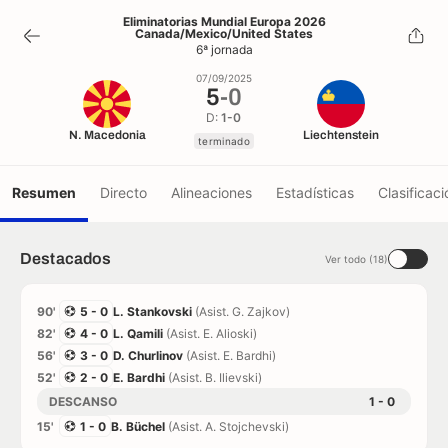
5
-
0
Eliminatorias Mundial Europa 2026
Canada/Mexico/United States
terminado
6ª jornada
07/09/2025
5
-
0
D:
1-0
N. Macedonia
Liechtenstein
terminado
Resumen
Directo
Alineaciones
Estadísticas
Clasificaci
Destacados
Ver todo (18)
90'
5 - 0
L. Stankovski
(Asist. G. Zajkov)
82'
4 - 0
L. Qamili
(Asist. E. Alioski)
56'
3 - 0
D. Churlinov
(Asist. E. Bardhi)
52'
2 - 0
E. Bardhi
(Asist. B. Ilievski)
DESCANSO
1 - 0
15'
1 - 0
B. Büchel
(Asist. A. Stojchevski)