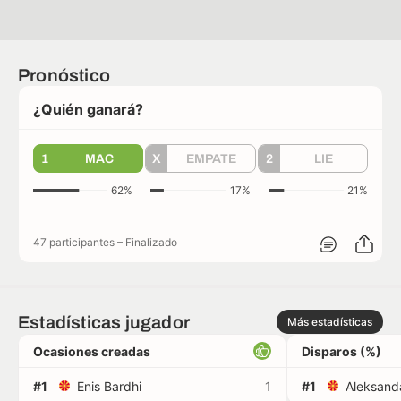
Pronóstico
¿Quién ganará?
1
MAC
X
EMPATE
2
LIE
62%
17%
21%
47 participantes
–
Finalizado
Estadísticas jugador
Más estadísticas
Ocasiones creadas
Disparos (%)
#1
Enis Bardhi
1
#1
Aleksanda