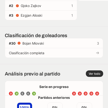
#2
Gjoko Zajkov
1
#3
Ezgjan Alioski
1
Clasificación de goleadores
#30
Bojan Miovski
3
Clasificación completa
Análisis previo al partido
Ver todo
Serie en progreso
D
V
E
E
V
D
D
D
D
D
Partidos anteriores
100%
0%
0%