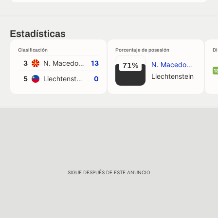
Estadísticas
Clasificación
Porcentaje de posesión
Di
3
N. Macedonia
13
N. Macedonia
71%
1
Liechtenstein
5
Liechtenstein
0
SIGUE DESPUÉS DE ESTE ANUNCIO