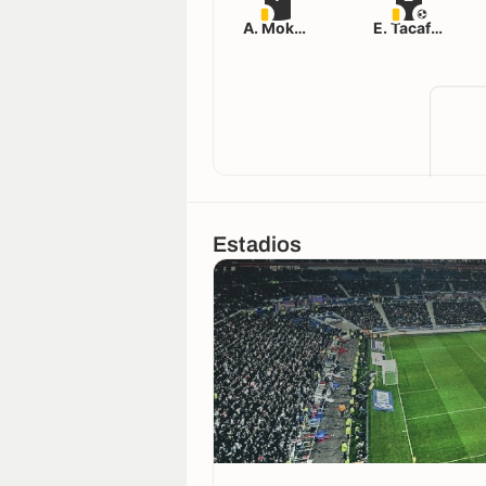
A. Mokhtari
E. Tacafred
Estadios