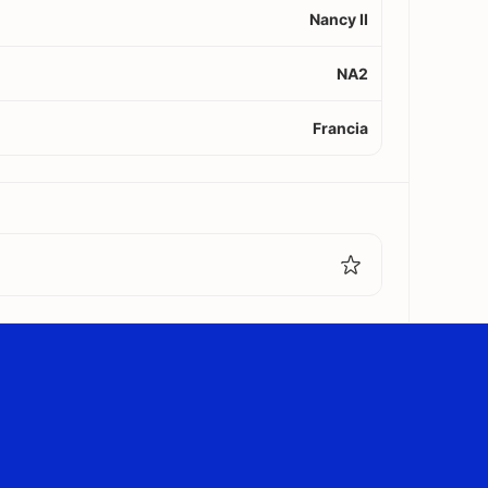
Nancy II
NA2
Francia