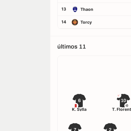
13
Thaon
14
Torcy
últimos 11
6
10
K. Sylla
T. Floren
7
2