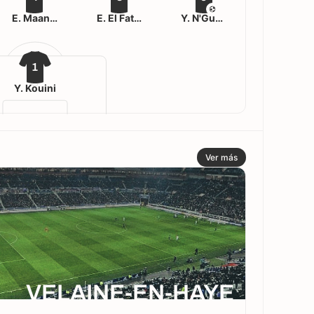
E. Maanrifa
E. El Fattahi
Y. N'Guessan
1
Y. Kouini
Ver más
VELAINE-EN-HAYE