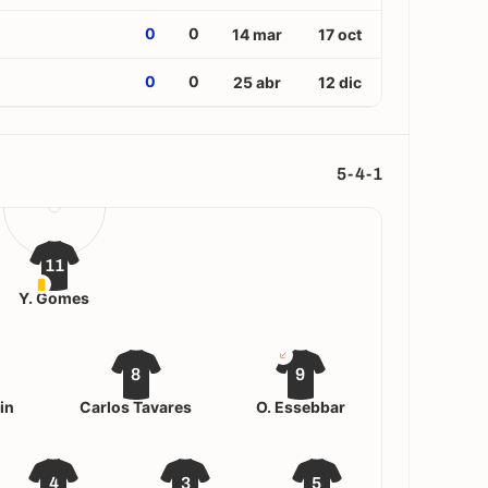
0
0
14 mar
17 oct
0
0
25 abr
12 dic
5-4-1
11
Y. Gomes
8
9
tin
Carlos Tavares
O. Essebbar
4
3
5