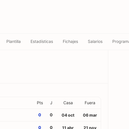
Plantilla
Estadísticas
Fichajes
Salarios
Program
Pts
J
Casa
Fuera
0
0
04 oct
06 mar
0
0
11 abr
21 nov