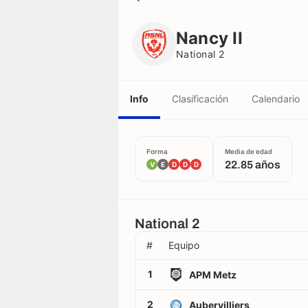
Nancy II
National 2
Nancy II
National 2
Info
Clasificación
Calendario
Forma
Media de edad
22.85 años
V
E
D
D
D
National 2
#
Equipo
1
APM Metz
2
Aubervilliers