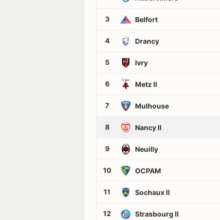
3
Belfort
4
Drancy
5
Ivry
6
Metz II
7
Mulhouse
8
Nancy II
9
Neuilly
10
OCPAM
11
Sochaux II
12
Strasbourg II