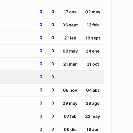
0
0
17 ene
02 may
0
0
06 sept
13 feb
0
0
21 feb
19 sept
0
0
09 may
24 ene
0
0
21 mar
31 oct
0
0
0
0
08 nov
04 abr
0
0
29 may
29 ago
0
0
07 feb
22 may
0
0
06 dic
18 abr